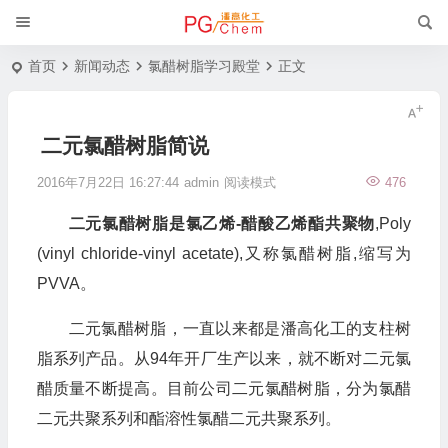
首页
新闻动态
氯醋树脂学习殿堂
正文
二元氯醋树脂简说
2016年7月22日 16:27:44
admin
阅读模式
476
二元氯醋树脂是氯乙烯-醋酸乙烯酯共聚物
,Poly
(vinyl chloride-vinyl acetate),又称氯醋树脂,缩写为
PVVA。
二元氯醋树脂，一直以来都是潘高化工的支柱树
脂系列产品。从94年开厂生产以来，就不断对二元氯
醋质量不断提高。目前公司二元氯醋树脂，分为氯醋
二元共聚系列和酯溶性氯醋二元共聚系列。