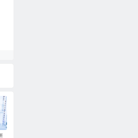
研究
塑料薄膜凹版油墨的
我国印刷油墨行业与
氯醋树