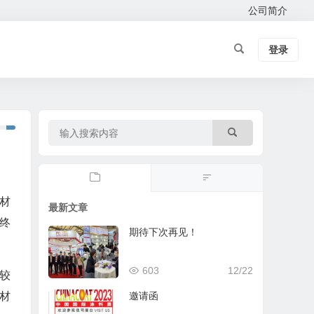
公司简介
登录
材
最新文章
终
期待下次再见！
603
12/22
较
邀请函
材