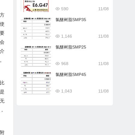
590
11/08
方
氯醚树脂SMP35
使
要
1,146
11/08
就会
氯醚树脂SMP25
介
。
968
11/08
氯醚树脂SMP45
比
1,043
11/08
是
无
，
附