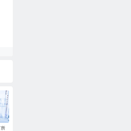
研究
塑料薄膜凹版油墨的
我国印刷油墨行业与
氯醋树