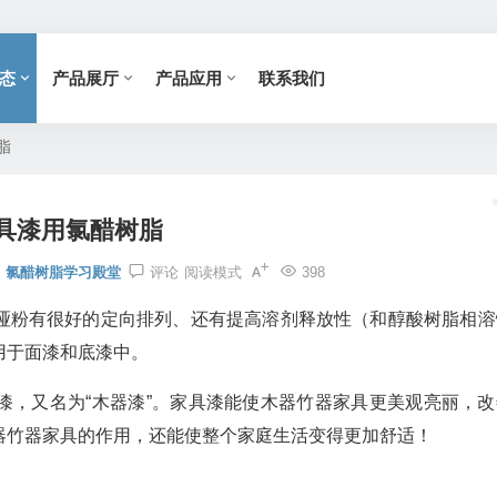
态
产品展厅
产品应用
联系我们
脂
具漆用氯醋树脂
氯醋树脂学习殿堂
评论
阅读模式
398
哑粉有很好的定向排列、还有提高溶剂释放性（和醇酸树脂相溶
用于面漆和底漆中。
漆，又名为“木器漆”。家具漆能使木器竹器家具更美观亮丽，改
器竹器家具的作用，还能使整个家庭生活变得更加舒适！